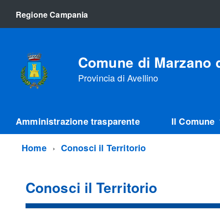
Regione Campania
Comune di Marzano d
Provincia di Avellino
Amministrazione trasparente
Il Comune
Home
Conosci il Territorio
Conosci il Territorio