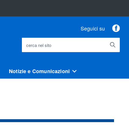
Fac
Seguici su
cerca nel sito
Notizie e Comunicazioni