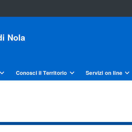
i Nola
Conosci il Territorio
Servizi on line