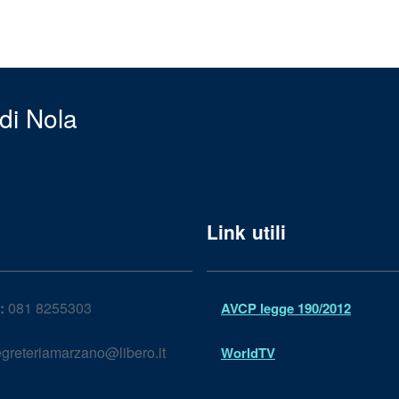
di Nola
Link utili
:
081 8255303
AVCP legge 190/2012
greteriamarzano@libero.it
WorldTV