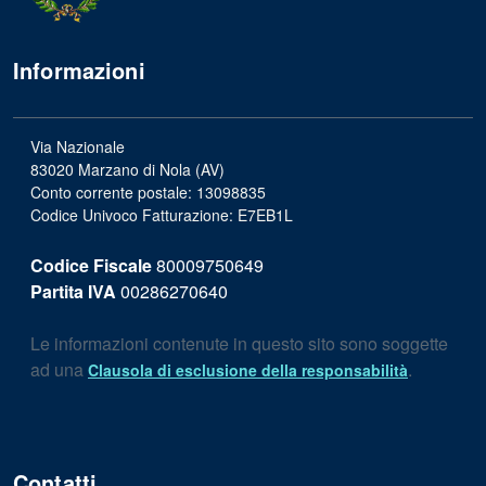
Informazioni
Via Nazionale
83020 Marzano di Nola (AV)
Conto corrente postale: 13098835
Codice Univoco Fatturazione: E7EB1L
Codice Fiscale
80009750649
Partita IVA
00286270640
Le informazioni contenute in questo sito sono soggette
ad una
.
Clausola di esclusione della responsabilità
Contatti