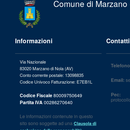
Comune di Marzano 
Informazioni
Contatti
Via Nazionale
Telefono
83020 Marzano di Nola (AV)
Conto corrente postale: 13098835
Email:
se
Codice Univoco Fatturazione: E7EB1L
Pec:
Codice Fiscale
80009750649
protocol
Partita IVA
00286270640
Le informazioni contenute in questo
sito sono soggette ad una
Clausola di