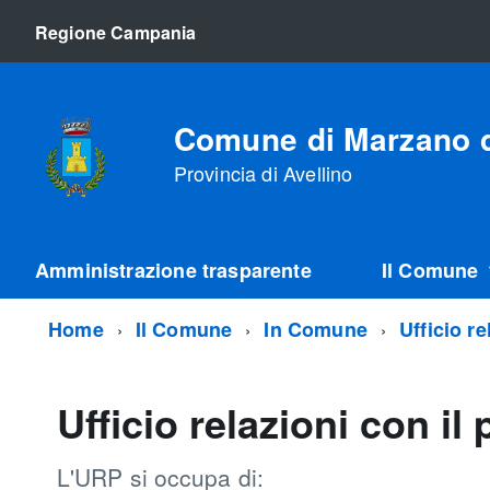
Regione Campania
Comune di Marzano d
Provincia di Avellino
Amministrazione trasparente
Il Comune
Home
Il Comune
In Comune
Ufficio r
Ufficio relazioni con il
L'URP si occupa di: