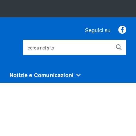
Fac
Seguici su
cerca nel sito
Notizie e Comunicazioni