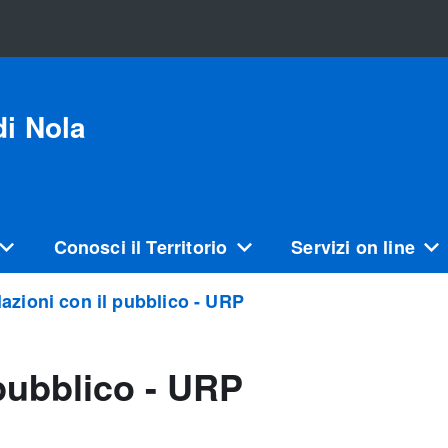
i Nola
Conosci il Territorio
Servizi on line
elazioni con il pubblico - URP
 pubblico - URP