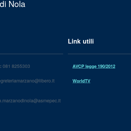
di Nola
Link utili
:
081 8255303
AVCP legge 190/2012
greteriamarzano@libero.it
WorldTV
lo.marzanodinola@asmepec.it