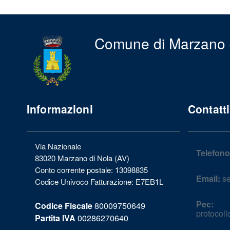
Comune di Marzano 
Informazioni
Contatti
Via Nazionale
Telefono
83020 Marzano di Nola (AV)
Conto corrente postale: 13098835
Email:
se
Codice Univoco Fatturazione: E7EB1L
Pec:
Codice Fiscale
80009750649
protocol
Partita IVA
00286270640