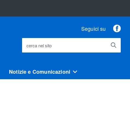
Fac
Seguici su
cerca nel sito
Notizie e Comunicazioni