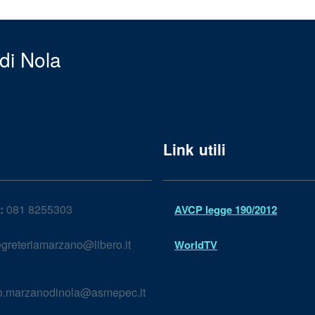
di Nola
Link utili
:
081 8255303
AVCP legge 190/2012
greteriamarzano@libero.it
WorldTV
lo.marzanodinola@asmepec.it