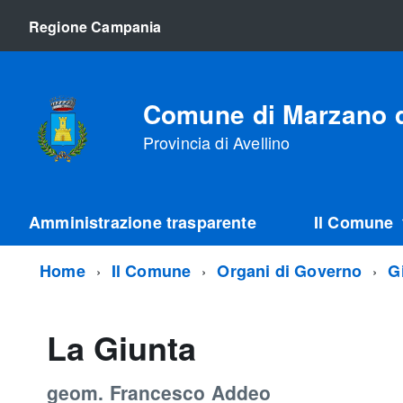
Regione Campania
Comune di Marzano d
Provincia di Avellino
Amministrazione trasparente
Il Comune
Home
Il Comune
Organi di Governo
G
La Giunta
geom. Francesco Addeo